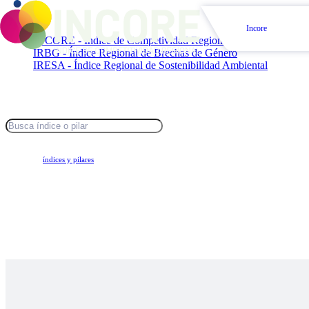
índices populares:
Incore
INCORE - Índice de Competividad Regional
IRBG - Índice Regional de Brechas de Género
IRESA - Índice Regional de Sostenibilidad Ambiental
ACCE
I
Conoce los
índices y pilares