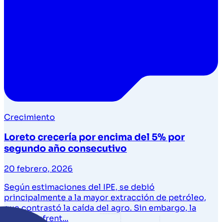
Crecimiento
Loreto crecería por encima del 5% por
segundo año consecutivo
20 febrero, 2026
Según estimaciones del IPE, se debió
principalmente a la mayor extracción de petróleo,
que contrastó la caída del agro. Sin embargo, la
región enfrent...