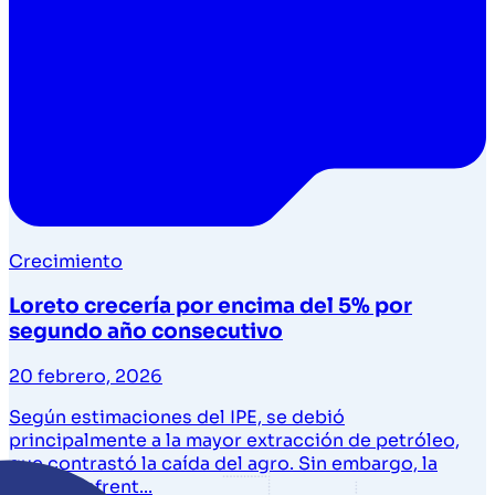
Crecimiento
Loreto crecería por encima del 5% por
segundo año consecutivo
20 febrero, 2026
Según estimaciones del IPE, se debió
principalmente a la mayor extracción de petróleo,
que contrastó la caída del agro. Sin embargo, la
región enfrent...