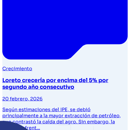
Crecimiento
Loreto crecería por encima del 5% por
segundo año consecutivo
20 febrero, 2026
Según estimaciones del IPE, se debió
principalmente a la mayor extracción de petróleo,
que contrastó la caída del agro. Sin embargo, la
región enfrent...